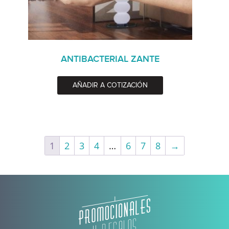
ANTIBACTERIAL ZANTE
AÑADIR A COTIZACIÓN
1
2
3
4
…
6
7
8
→