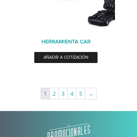
HERRAMIENTA CAR
AÑADIR A COTIZACIÓN
1
2
3
4
5
→