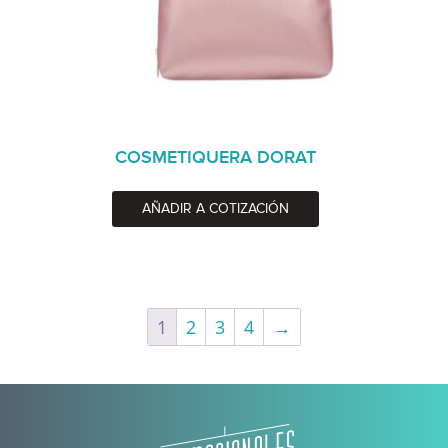
COSMETIQUERA DORAT
AÑADIR A COTIZACIÓN
1
2
3
4
→