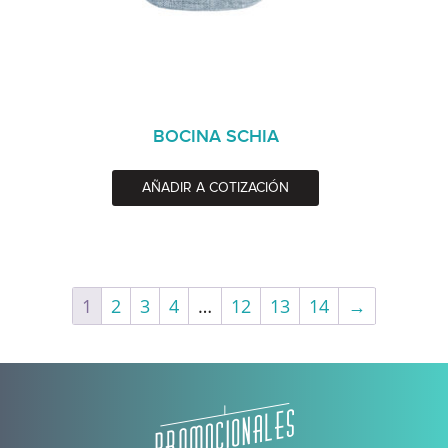
BOCINA SCHIA
AÑADIR A COTIZACIÓN
1
2
3
4
…
12
13
14
→